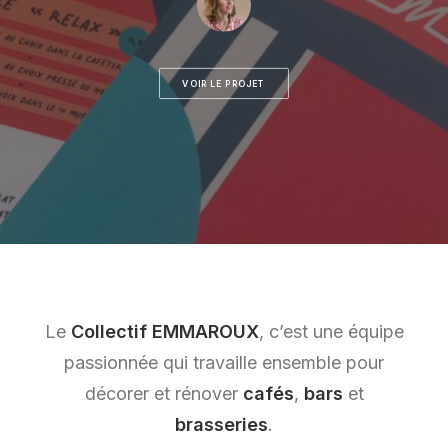
VOIR LE PROJET
Le
Collectif EMMAROUX
, c’est une équipe
passionnée qui travaille ensemble pour
décorer et rénover
cafés
,
bars
et
brasseries
.